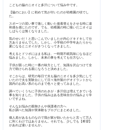
こどもの脇のニオイと多汗について悩み中です。
【脇のにおい】に初めて気が付いたのが幼稚園の頃でし
た。
スポーツの習い事で激しく動いた後着替えをさせる時に違
和感を感じたのです。でも、幼稚園の時に嗅いだニオイは
しばらくは無くなりました。
気のせいだ！と思いこんでいましたが内心ドキドキして仕
方ありませんでした。しかし、小学校の中学年あたりから
夏になるとニオイがきつくなってきました。
考えるとドツボにはまる私は、一時期不眠気味になるほど
悩みました。しかし、未来の事を考えても仕方ない。
子供が困った時に一番の味方として、知識を沢山つけて全
力で助けられる親になろうと決めました。
そこからは、研究の毎日で夫も脇のニオイを多少気にして
いたので夫を実験台にして日々海外製のデオドラントから
国内のお高い系のものまで色々と使ってみました。
調べていくうちに子供のわきが・多汗症は増えてきている
事を知りました。子供の悩みはある意味自分の悩みより辛
いですよね。
そんなお悩みの親御さんや保護者の方へ
私が調べた知識や実体験をブログにまとめました。
個人差があるものなので我が家が効いたからと言って万人
に利くわけではありません。それでも、少しでも【希望】
があれば違いませんか。