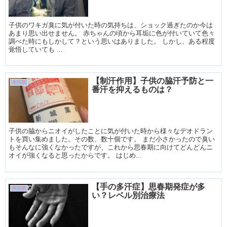
子供のワキガ臭に気が付いた時の気持ちは、ショック過ぎたのか今は
あまり思い出せません。 赤ちゃんの頃から耳垢に色が付いていて色々
調べた時にもしかして？という思いはありました。 しかし、ある程度
覚悟していても ...
【制汗作用】子供の脇汗予防と一
未分類
番汗を抑えるものは？
子供の脇からニオイがしたことに気が付いた時から様々なデオドラン
トを買い集めました。その数、数十個です。 まだ小さかったので臭い
もそんなに強くなかったですが、これから思春期に向けてどんどんニ
オイが強くなると思ったからです。 はじめ...
【手の多汗症】思春期発症が多
未分類
い？レベル別治療法