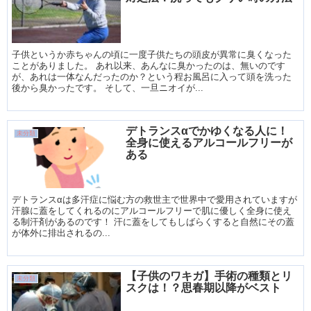
子供というか赤ちゃんの頃に一度子供たちの頭皮が異常に臭くなった
ことがありました。 あれ以来、あんなに臭かったのは、無いのです
が、あれは一体なんだったのか？という程お風呂に入って頭を洗った
後から臭かったです。 そして、一旦ニオイが...
デトランスαでかゆくなる人に！
未分類
全身に使えるアルコールフリーが
ある
デトランスαは多汗症に悩む方の救世主で世界中で愛用されていますが
汗腺に蓋をしてくれるのにアルコールフリーで肌に優しく全身に使え
る制汗剤があるのです！ 汗に蓋をしてもしばらくすると自然にその蓋
が体外に排出されるの...
【子供のワキガ】手術の種類とリ
未分類
スクは！？思春期以降がベスト