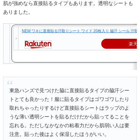
肌が強めなら直接貼るタイプもあります。透明なシートも
ありました。
NEW ワキに直接貼る汗取りシート ワイド 20枚入り 脇汗 シール 汗
楽天
東急ハンズで見つけた脇に直接貼るタイプの脇汗シー
トとても良かった！服に貼るタイプはゴワゴワしたり
取れちゃったりするけど直接貼るシートはラップのよ
うな薄い透明シートを貼るだけだから貼ってることを
忘れる。ただしなかなかの粘着力だから肌弱い人は要
注意。貼った後はよく保湿したほうがいい。