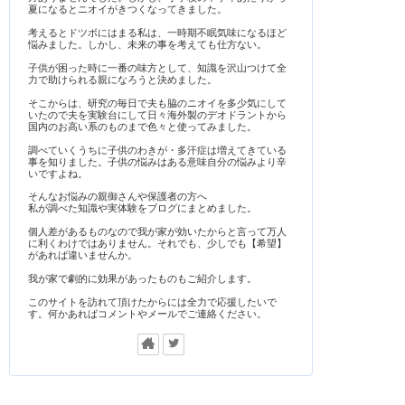
夏になるとニオイがきつくなってきました。
考えるとドツボにはまる私は、一時期不眠気味になるほど
悩みました。しかし、未来の事を考えても仕方ない。
子供が困った時に一番の味方として、知識を沢山つけて全
力で助けられる親になろうと決めました。
そこからは、研究の毎日で夫も脇のニオイを多少気にして
いたので夫を実験台にして日々海外製のデオドラントから
国内のお高い系のものまで色々と使ってみました。
調べていくうちに子供のわきが・多汗症は増えてきている
事を知りました。子供の悩みはある意味自分の悩みより辛
いですよね。
そんなお悩みの親御さんや保護者の方へ
私が調べた知識や実体験をブログにまとめました。
個人差があるものなので我が家が効いたからと言って万人
に利くわけではありません。それでも、少しでも【希望】
があれば違いませんか。
我が家で劇的に効果があったものもご紹介します。
このサイトを訪れて頂けたからには全力で応援したいで
す。何かあればコメントやメールでご連絡ください。