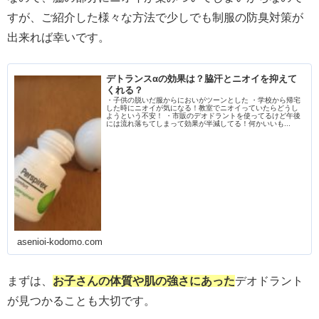
すが、ご紹介した様々な方法で少しでも制服の防臭対策が
出来れば幸いです。
デトランスαの効果は？脇汗とニオイを抑えて
くれる？
・子供の脱いだ服からにおいがツーンとした ・学校から帰宅
した時にニオイが気になる！教室でニオイっていたらどうし
ようという不安！ ・市販のデオドラントを使ってるけど午後
には流れ落ちてしまって効果が半減してる！何かいいも...
asenioi-kodomo.com
まずは、
お子さんの体質や肌の強さにあった
デオドラント
が見つかることも大切です。