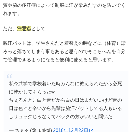
質や脇の多汗症によって制服に汗が染みだすのを防いでく
れます。
ただ、
注意点
として
脇汗パットは、学生さんだと着替えの時などに（体育）ぽ
ろっと落ちてしまう事もあると思うのでそこらへんを自分
で管理できるようになると便利に使えると思います。
私今共学で学校着いた時みんなに教えられたから必死
に乾かしてもらったw
ちぇるんとこ白と青だから白の日はまだいいけど青の
日は色々と辛いから先輩は脇汗パッドしてる人もいる
しリュックじゃなくてバックの方がいいと聞いた
— ちぇる (@_unkoi)
2018年12月22日