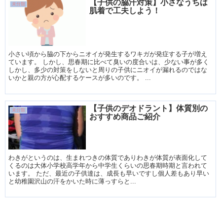
【子供の脇汗対策】小さなうちは
未分類
肌着で工夫しよう！
小さい頃から脇の下からニオイが発生するワキガが発症する子が増え
ています。 しかし、思春期に比べて臭いの度合いは、少ない事が多く
しかし、多少の対策をしないと周りの子供にニオイが漏れるのではな
いかと親の方が心配するケースが多いのです。 ...
【子供のデオドラント】体質別の
未分類
おすすめ商品ご紹介
わきがというのは、生まれつきの体質でありわきが体質が表面化して
くるのは大体小学校高学年から中学生くらいの思春期時期と言われて
います。 ただ、最近の子供達は、成長も早いですし個人差もあり早い
と幼稚園沢山の汗をかいた時に薄っすらと...