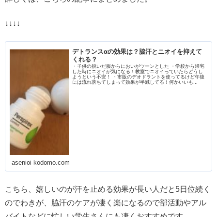
↓↓↓↓
デトランスαの効果は？脇汗とニオイを抑えて
くれる？
・子供の脱いだ服からにおいがツーンとした ・学校から帰宅
した時にニオイが気になる！教室でニオイっていたらどうし
ようという不安！ ・市販のデオドラントを使ってるけど午後
には流れ落ちてしまって効果が半減してる！何かいいも...
asenioi-kodomo.com
こちら、嬉しいのが汗を止める効果が長い人だと5日位続く
のでわきが、脇汗のケアが凄く楽になるので部活動やアル
バイトなどに忙しい学生さんにも凄くおすすめです。