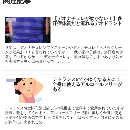
関連記事
【デオナチュレが効かない！】多
未分類
汗症体質だと流れるデオドラント
巷では、デオナチュレソフトストーンやデオナチュレさらさらクリー
ムが効果あり！と言われていますが・・ 我が家の子供は、多汗症も併
発しているからか・・ デオナチュレは、流れ落ちてしまいあまり効果
を実感する事が出来ませんでした。 ...
デトランスαでかゆくなる人に！
未分類
全身に使えるアルコールフリーが
ある
デトランスαは多汗症に悩む方の救世主で世界中で愛用されていますが
汗腺に蓋をしてくれるのにアルコールフリーで肌に優しく全身に使え
る制汗剤があるのです！ 汗に蓋をしてもしばらくすると自然にその蓋
が体外に排出されるの...