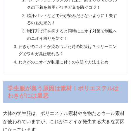
ワイシャツブラウスの下には、綿１００％かシル
クの下着を着用がワキガ臭を防ぐコツ！
脇汗パットなどで汗が染みださないように工夫す
るのも効果的！
制汗剤で汗を抑えると同時にニオイ対策で制服へ
のニオイ移りを防ぐ！
わきがのニオイが染みついた時の対策は？クリーニン
グでワキガ臭は取れる？
わきがのニオイが制服に付くのを防ぐ方法まとめ
学生服が臭う原因は素材！ポリエステルは
わきがには最悪
大体の学生服は、ポリエステル素材や冬物だとウール素材
が使われていますが、これがニオイが発生する大きな要因
になっています。