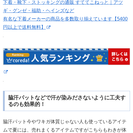
下着・靴下・ストッキングの通販 すててこねっと｜アツ
ギ・グンゼ・福助・ヘインズなど
有名な下着メーカーの商品を多数取り揃えています【5400
円以上で送料無料】
脇汗パットなどで汗が染みださないように工夫す
るのも効果的！
脇汗パット今やワキガ体質じゃない人も使っているアイテ
ムで夏には、売れまくるアイテムですがこちらもわきが体